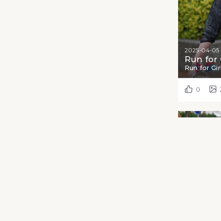
2025-04-05
Run for 
Run for Gi
0