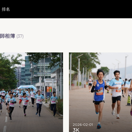
排名
影師相簿
(
37
)
2026-02-01
3K