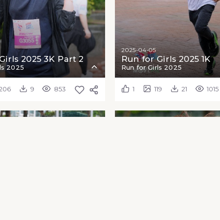
2025-04-05
Girls 2025 3K Part 2
Run for Girls 2025 1K
rls 2025
Run for Girls 2025
206
9
853
1
119
21
1015