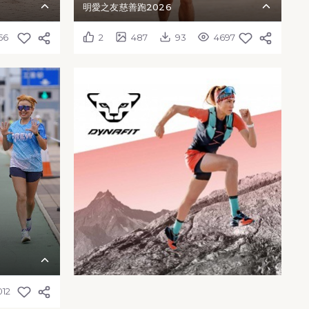
明愛之友慈善跑2026
56
2
487
93
4697
012