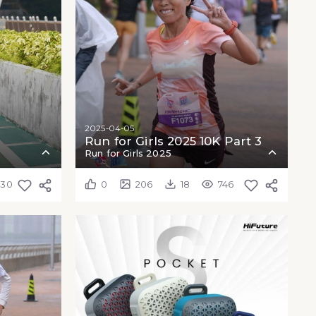
2025-04-05
Run for Girls 2025 10K Part 3
Run for Girls 2025
330
0
206
18
746