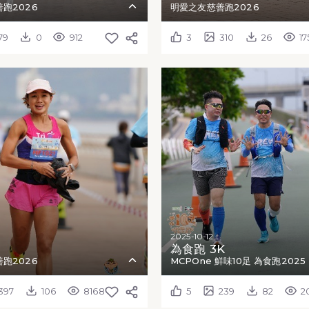
跑2026
明愛之友慈善跑2026
79
0
912
3
310
26
17
2025-10-12
為食跑 3K
跑2026
MCPOne 鮮味10足 為食跑2025
397
106
8168
5
239
82
2