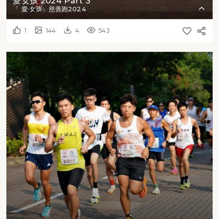
愛女孩 2024 Part 3
「 愛‧女孩」慈善跑2024
1
144
4
543