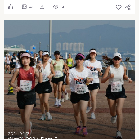
1
48
1
611
2024-04-13