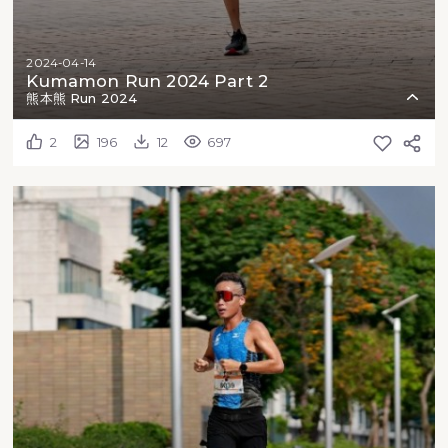
2024-04-14
Kumamon Run 2024 Part 2
熊本熊 Run 2024
2
196
12
697