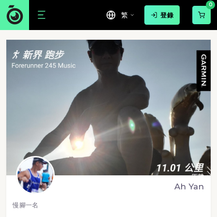
0
繁
登錄
Ah Yan
慢腳一名