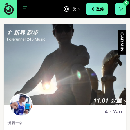
0
繁
登錄
Ah Yan
慢腳一名