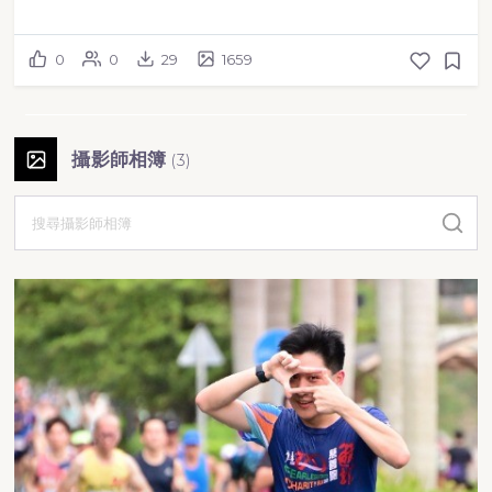
0
0
29
1659
攝影師相簿
(
3
)