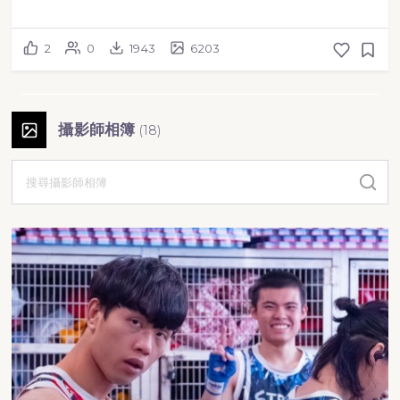
2
0
1943
6203
攝影師相簿
(
18
)