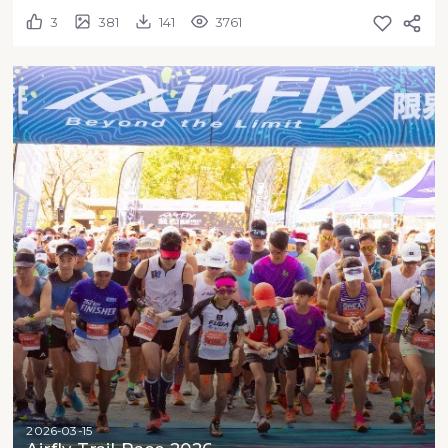
3
381
141
3761
2026-03-15