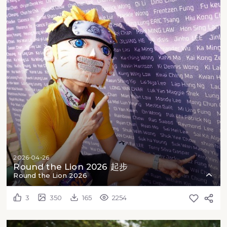
2026-04-26
Round the Lion 2026 起步
Round the Lion 2026
3
350
165
2254