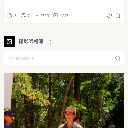
3
2
1225
4552
攝影師相簿
(
14
)