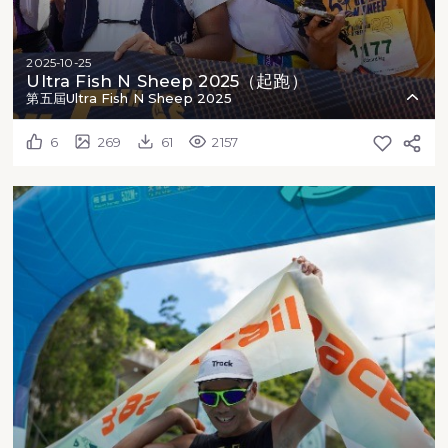
2025-10-25
Ultra Fish N Sheep 2025（起跑）
第五屆Ultra Fish N Sheep 2025
6
269
61
2157