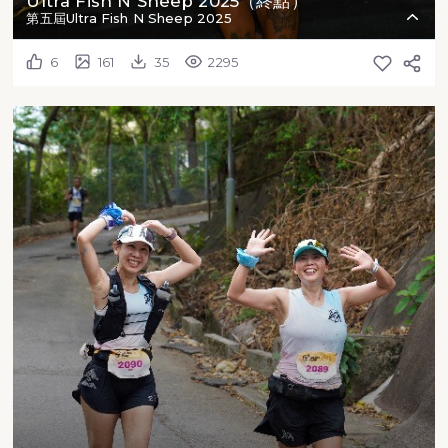
Ultra Fish N Sheep 2025（終點）
第五屆Ultra Fish N Sheep 2025
6
161
35
2295