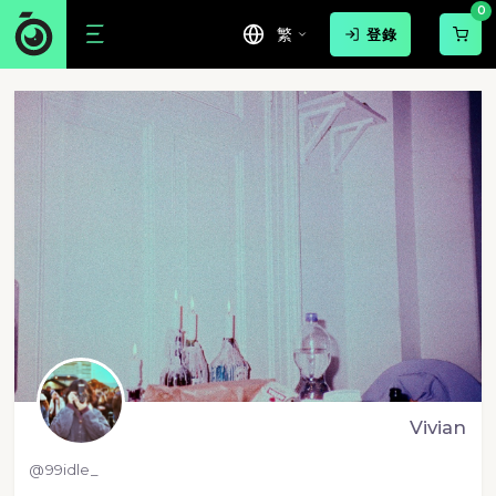
0
繁
登錄
Vivian
@99idle_