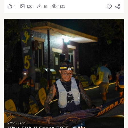
1
126
19
1135
2025-10-25