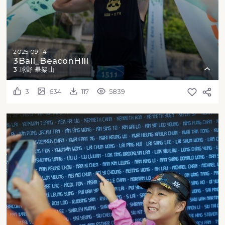
2025-09-14
3Ball_BeaconHill
3 球野 畢架山
3
634
117
5839