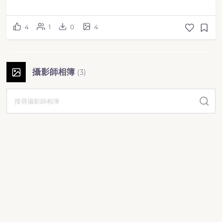
4
1
0
4
攝影師相簿
(
3
)