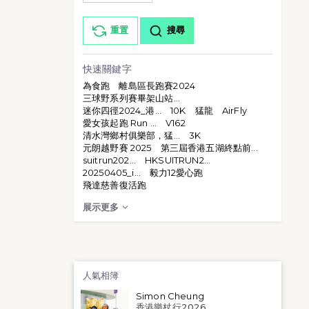
重置
搜尋
快速關鍵字
為食跑
離島區長跑賽2024
三球野系列賽畢架山站...
迷你四徑2024_港...
10K
猛龍
AirFly
愛女孩起跑 Run ...
V162
清水灣鄉村俱樂部，猛...
3K
元朗越野賽 2025
第三屆香港五湖終點前...
suitrun202...
HKSUITRUN2...
20250405_i...
毅力12愛心跑
飛達慈善復活跑
展示更多
人氣相簿
Simon Cheung
香港樂杖行2026