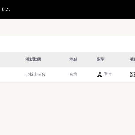
排名
跑
單車
虛擬跑步
格鬥武術
田徑
活動狀態
地點
類型
活
單車
已截止報名
台灣