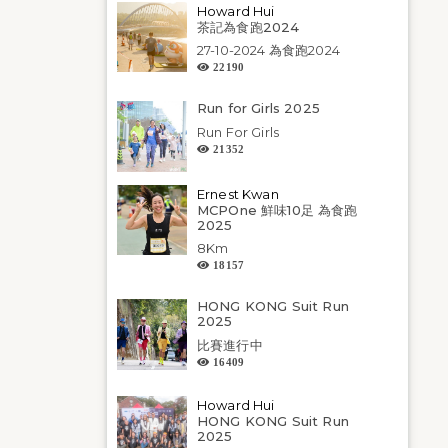
Howard Hui
茶記為食跑2024
27-10-2024 為食跑2024
22190
Run for Girls 2025
Run For Girls
21352
Ernest Kwan
MCPOne 鮮味10足 為食跑
2025
8Km
18157
HONG KONG Suit Run
2025
比賽進行中
16409
Howard Hui
HONG KONG Suit Run
2025