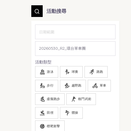
活動搜尋
活動類型
游泳
球賽
路跑
步行
越野跑
單車
虛擬跑步
格鬥武術
田徑
體操
標靶射擊