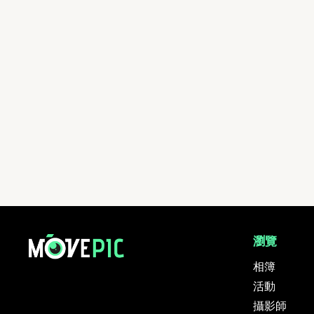
瀏覽
相簿
活動
攝影師