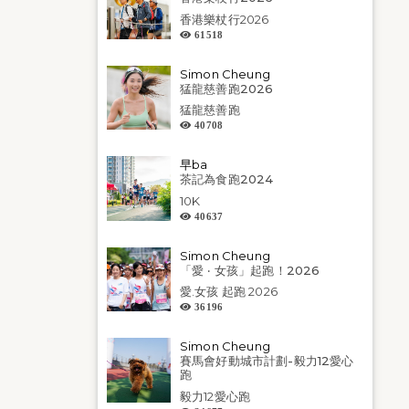
香港樂杖行2026
61518
Simon Cheung
猛龍慈善跑2026
猛龍慈善跑
40708
早ba
茶記為食跑2024
10K
40637
Simon Cheung
「愛 ‧ 女孩」起跑！2026
愛.女孩 起跑 2026
36196
Simon Cheung
賽馬會好動城市計劃-毅力12愛心
跑
毅力12愛心跑