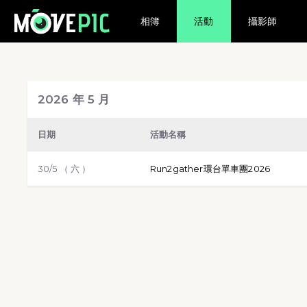
相簿
活動
攝影師
游泳
球賽
路跑
步行
越野
2026 年 5 月
標靶射擊
日期
活動名稱
30/5 （ 六 ）
Run2gather環台單車團2026