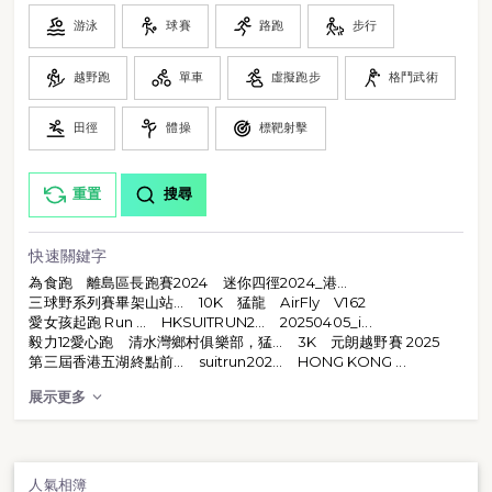
游泳
球賽
路跑
步行
越野跑
單車
虛擬跑步
格鬥武術
田徑
體操
標靶射擊
重置
搜尋
快速關鍵字
為食跑
離島區長跑賽2024
迷你四徑2024_港...
三球野系列賽畢架山站...
10K
猛龍
AirFly
V162
愛女孩起跑 Run ...
HKSUITRUN2...
20250405_i...
毅力12愛心跑
清水灣鄉村俱樂部，猛...
3K
元朗越野賽 2025
第三屆香港五湖終點前...
suitrun202...
HONG KONG ...
展示更多
人氣相簿