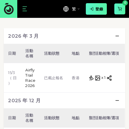
0
繁
登錄
游泳
球賽
路跑
步行
2026 年 3 月
越野跑
單車
虛擬跑步
格鬥武術
活動
日期
活動狀態
地點
類型
活動相簿/選項
名稱
田徑
體操
標靶射擊
Airfly
15/3
Trail
越野跑
x 1
（ 日
已截止報名
香港
Race
）
2026
2025 年 12 月
活動
日期
活動狀態
地點
類型
活動相簿/選項
名稱