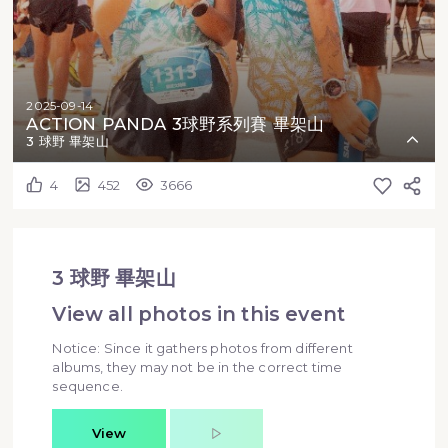
2025-09-14
ACTION PANDA 3球野系列賽 畢架山
3 球野 畢架山
4
452
3666
3 球野 畢架山
View all photos in this event
Notice: Since it gathers photos from different
albums, they may not be in the correct time
sequence.
View