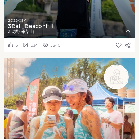
2025-09-14
3Ball_BeaconHill
3 球野 畢架山
3
634
5840