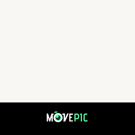
2025 三球野 大帽山 | 活動相簿 | MovePic - 運動相片, 活動照片搜尋平台