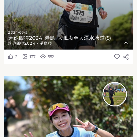
2024-03-24
迷你四徑2024_港島_大風坳至大潭水塘道(5)
迷你四徑2024 - 港島徑
2
137
552