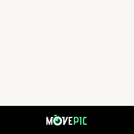
迷你四徑2024 - 港島徑 | 活動相簿 | MovePic - 運動相片, 活動照片搜尋平台