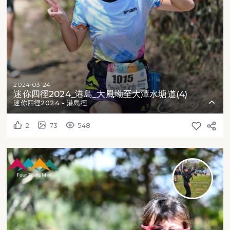
2024-03-24
迷你四徑2024_港島_大風坳至大潭水塘道(4)
迷你四徑2024 - 港島徑
2
73
548