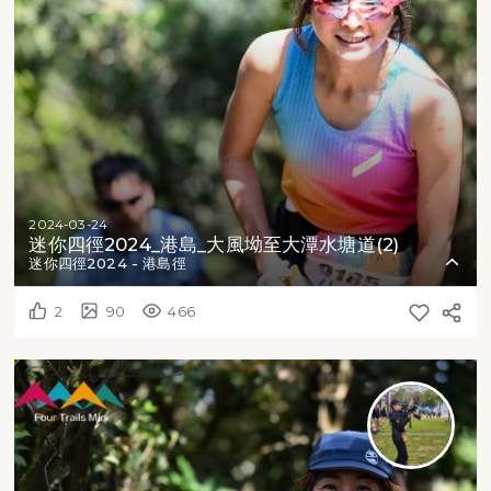
2024-03-24
迷你四徑2024_港島_大風坳至大潭水塘道(2)
迷你四徑2024 - 港島徑
2
90
466