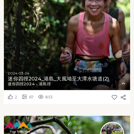
2024-03-24
迷你四徑2024_港島_大風坳至大潭水塘道(2)
迷你四徑2024 - 港島徑
2
67
853