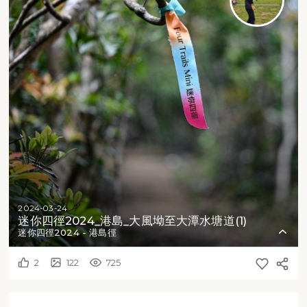
2024-03-24
迷你四徑2024_港島_大風坳至大潭水塘道(1)
迷你四徑2024 - 港島徑
2
122
725