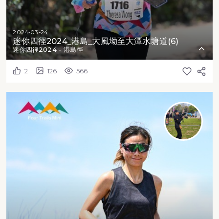
2024-03-24
迷你四徑2024_港島_大風坳至大潭水塘道(6)
迷你四徑2024 - 港島徑
2
126
566