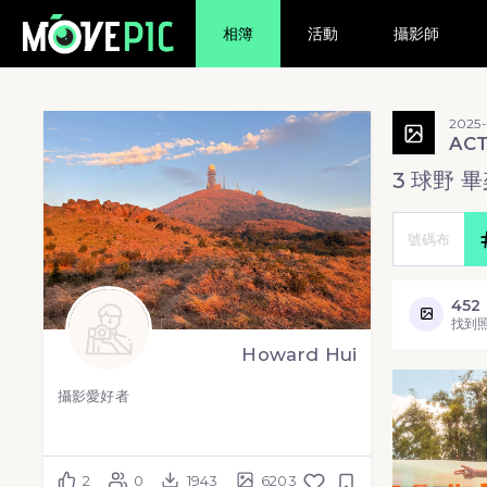
相簿
活動
攝影師
2025-
AC
3 球野 
452
找到
Howard Hui
攝影愛好者
2
0
1943
6203