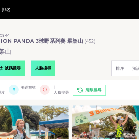
排名
09-14
TION PANDA 3球野系列賽 畢架山
(
452
)
畢架山
號碼搜尋
人臉搜尋
排序
預
1
號碼布號
清除搜尋
照片
人臉搜尋