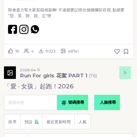
我會盡力幫大家影靚相架喇! 不過都要記得比個燦爛笑容我, 點都要
"型、英、帥、靚、正"呀 .
19
4
9023
48741
2026-04-11
Run For girls 花絮 PART 1
(
76
)
「愛 ‧ 女孩」起跑！2026
號碼搜尋
人臉搜尋
排序
預設
最近更新時間
人氣