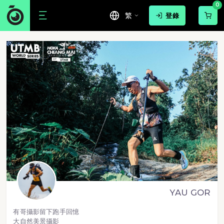
0
繁
登錄
YAU GOR
有哥攝影留下跑手回憶
大自然美景攝影