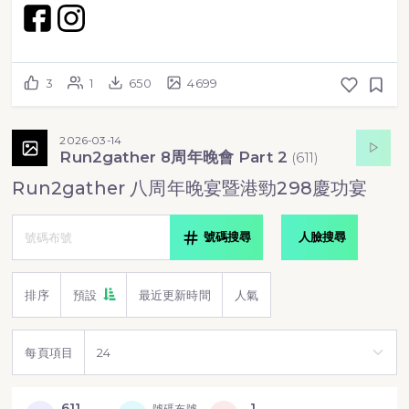
3
1
650
4699
2026-03-14
Run2gather 8周年晚會 Part 2
(
611
)
Run2gather 八周年晚宴暨港勁298慶功宴
號碼搜尋
人臉搜尋
排序
預設
最近更新時間
人氣
每頁項目
611
1
號碼布號