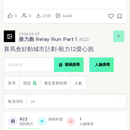
0
0
2361
4448
2026-03-07
接力跑 Relay Run Part 1
(
822
)
賽馬會好動城市計劃-毅力12愛心跑
號碼搜尋
人臉搜尋
排序
預設
最近更新時間
人氣
每頁項目
822
1
號碼布號
找到照片
人臉搜尋