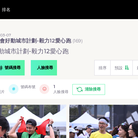
排名
-03-07
會好動城市計劃-毅力12愛心跑
(
169
)
動城市計劃-毅力12愛心跑
號碼搜尋
人臉搜尋
排序
預設
1
號碼布號
清除搜尋
照片
人臉搜尋