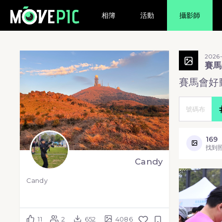
相簿
活動
攝影師
2026
賽馬
賽馬會好
169
找到
Candy
Candy
11
2
652
4086