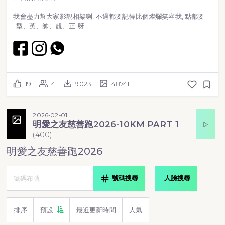
我會盡力幫大家影靚相架喇! 不過都要記得比個燦爛笑容我, 點都要
"型、英、帥、靚、正"呀 .
19
4
9023
48741
2026-02-01
明愛之友慈善跑2026-10KM PART 1
(
400
)
明愛之友慈善跑2026
號碼搜尋
人臉搜尋
排序
預設
最近更新時間
人氣