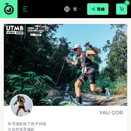
0
繁
登錄
YAU GOR
有哥攝影留下跑手回憶
大自然美景攝影