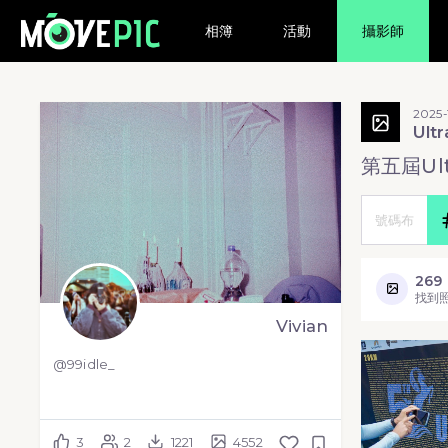
相簿
活動
攝影師
2025-
Ult
第五屆Ultr
269
找到
Vivian
@99idle_
3
2
1221
4552