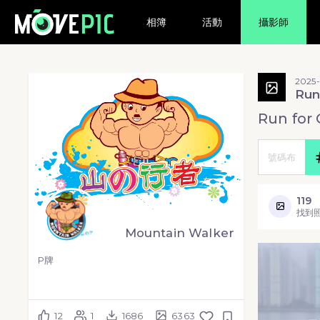
相簿
活動
攝影師
2025
Run
Run for 
119
找到
Mountain Walker
P牌
12
1
1686
6363