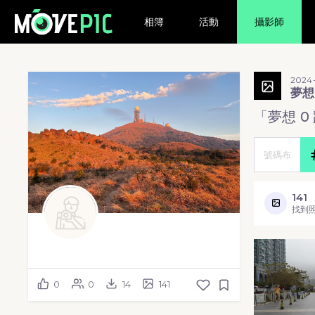
相簿
活動
攝影師
2024-
夢想
「夢想 0
141
找到
0
0
14
141