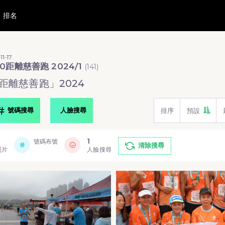
排名
11-17
0距離慈善跑 2024/1
(
141
)
 距離慈善跑」2024
號碼搜尋
人臉搜尋
排序
預設
1
號碼布號
清除搜尋
照片
人臉搜尋