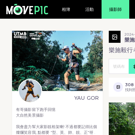
相簿
活動
攝影師
2024-
樂施
樂施毅行者
308
找到
YAU GOR
有哥攝影留下跑手回憶
大自然美景攝影
我會盡力幫大家影靚相架喇! 不過都要記得比個
燦爛笑容我, 點都要 "型、英、帥、靚、正"呀 .