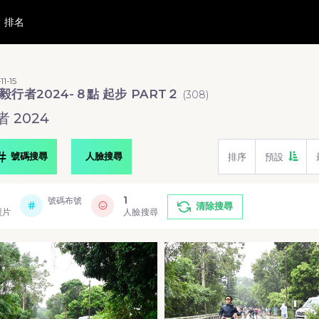
排名
11-15
毅行者2024-８點 起步 PART２
(
308
)
 2024
號碼搜尋
人臉搜尋
排序
預設
1
號碼布號
清除搜尋
照片
人臉搜尋