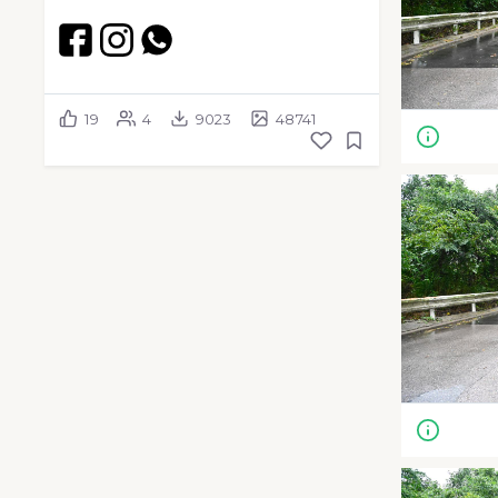
19
4
9023
48741