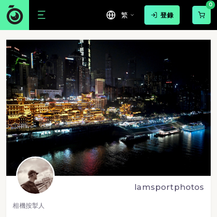
0
繁
登錄
lamsportphotos
相機按掣人