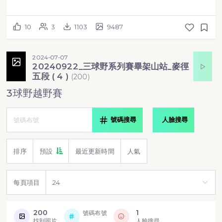
10
3
1103
9487
2024-07-07
20240922_三球野系列賽畢架山站_麥徑
五段 ( 4 )
(
200
)
3球野越野賽
號碼搜尋
人臉搜尋
排序
預設
最近更新時間
人氣
每頁項目
200
1
號碼布號
找到照片
人臉搜尋