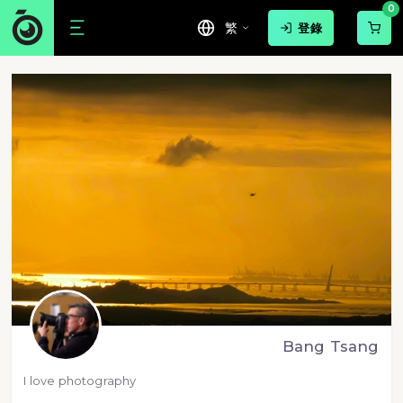
0
繁
登錄
Bang Tsang
I love photography