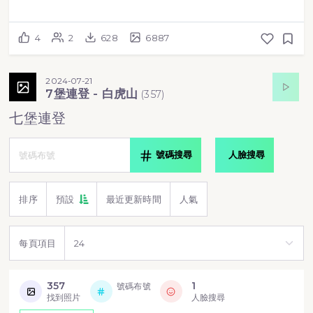
4
2
628
6887
2024-07-21
7堡連登 - 白虎山
(
357
)
七堡連登
號碼搜尋
人臉搜尋
排序
預設
最近更新時間
人氣
每頁項目
357
1
號碼布號
找到照片
人臉搜尋