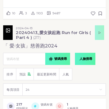
10
3
1103
9487
2024-04-13
20240413_愛女孩起跑 Run for Girls (
Part 4 )
(
217
)
「 愛‧女孩」慈善跑2024
號碼搜尋
人臉搜尋
排序
預設
最近更新時間
人氣
每頁項目
217
1
號碼布號
找到照片
人臉搜尋