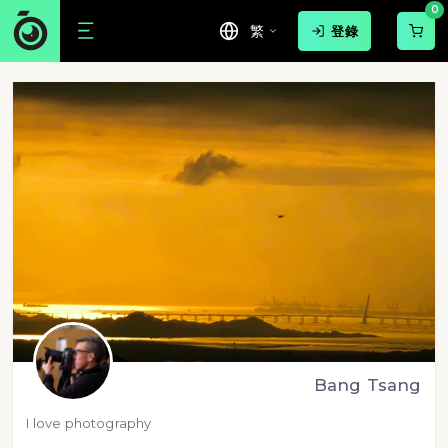
0
繁
登錄
Bang Tsang
I love photography