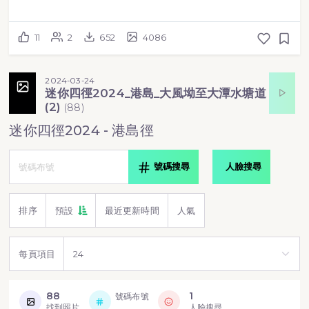
11
2
652
4086
2024-03-24
迷你四徑2024_港島_大風坳至大潭水塘道
(2)
(
88
)
迷你四徑2024 - 港島徑
號碼搜尋
人臉搜尋
排序
預設
最近更新時間
人氣
每頁項目
88
1
號碼布號
找到照片
人臉搜尋