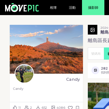
相簿
活動
攝影師
2024-
離島
離島區長跑
282
找到
Candy
Candy
11
2
652
4086