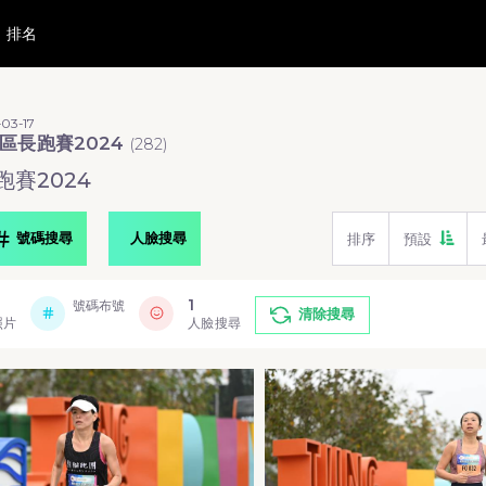
排名
03-17
區長跑賽2024
(
282
)
賽2024
號碼搜尋
人臉搜尋
排序
預設
1
號碼布號
清除搜尋
照片
人臉搜尋