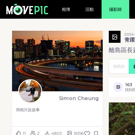
相簿
活動
攝影師
2024-
青
離島區長跑
163
找到
Simon Cheung
用相片說故事
11
2
4803
16156