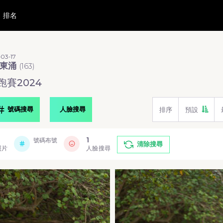
排名
03-17
躍東涌
(
163
)
賽2024
號碼搜尋
人臉搜尋
排序
預設
1
號碼布號
清除搜尋
照片
人臉搜尋