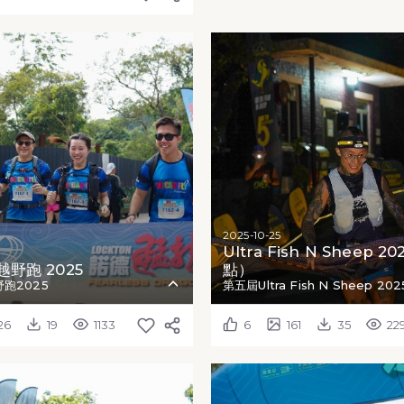
2025-10-25
Ultra Fish N Sheep 2
野跑 2025
點）
跑2025
第五屆Ultra Fish N Sheep 202
126
19
1133
6
161
35
22