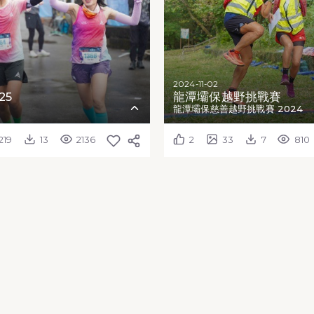
2024-11-02
25
龍潭壩保越野挑戰賽
5
龍潭壩保慈善越野挑戰賽 2024
219
13
2136
2
33
7
810
關於
意見回
關於 MOVEPIC
提出意
聯絡我們
提供活