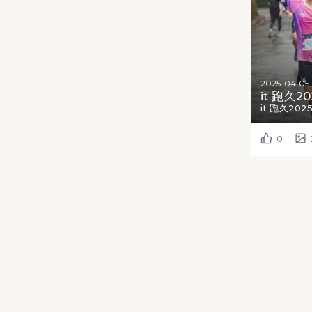
2025-04-05
it 跑久20
it 跑久202
0
瀏覽
相簿
活動