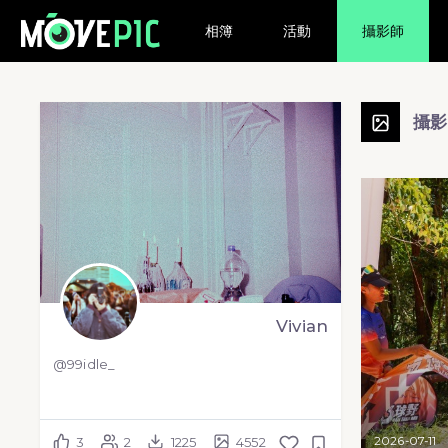
相簿
活動
攝影師
攝
Vivian
@99idle_
2026-07-11
3
2
1225
4552