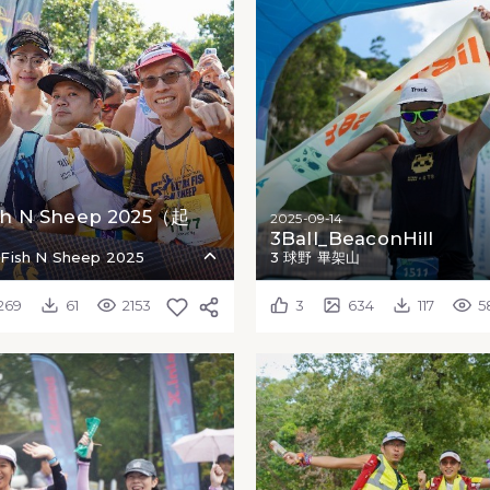
ish N Sheep 2025（起
2025-09-14
3Ball_BeaconHill
Fish N Sheep 2025
3 球野 畢架山
269
61
2153
3
634
117
5