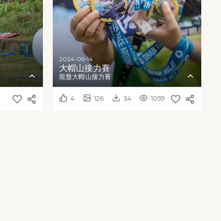
2024-09-14
大帽山接力賽
龍盤大帽山接力賽
4
126
34
1059
饋
貨幣
見
動資訊