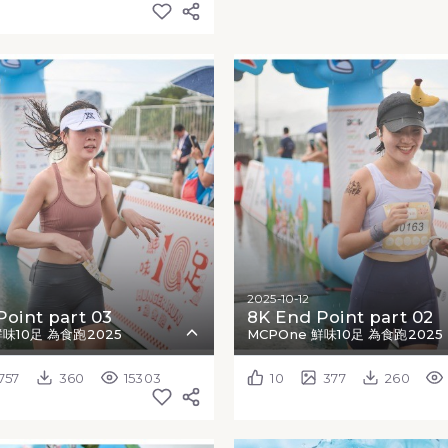
2025-10-12
Point part 03
8K End Point part 02
鮮味10足 為食跑2025
MCPOne 鮮味10足 為食跑2025
757
360
15303
10
377
260