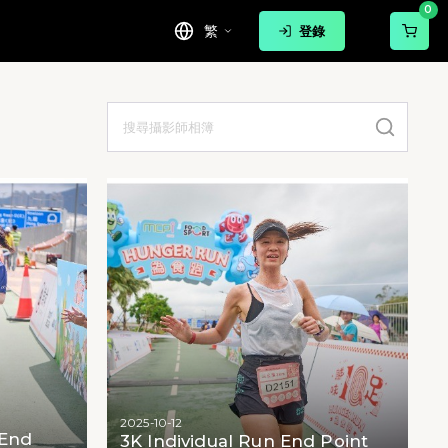
0
繁
登錄
2025-10-12
 End
3K Individual Run End Point