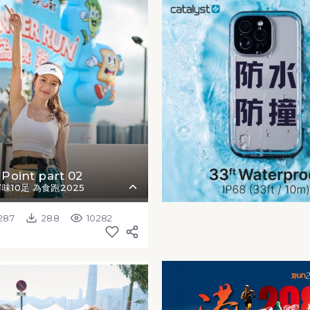
 Point part 02
鮮味10足 為食跑2025
287
288
10282