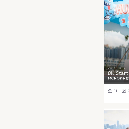
2025-10-12
8K Start
MCPOne 
11