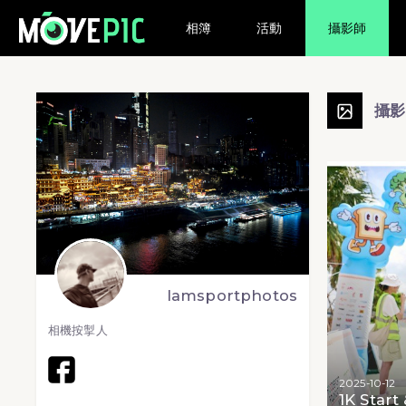
相簿
活動
攝影師
攝
lamsportphotos
相機按掣人
2025-10-12
1K Start