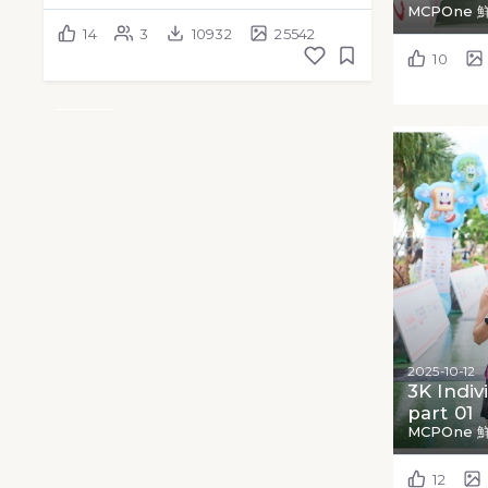
MCPOne 
14
3
10932
25542
10
2025-10-12
3K Indiv
part 01
MCPOne 
12