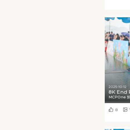
2025-10-12
8K End 
MCPOne 
8