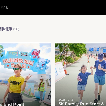
排名
影師相簿
(
56
)
2025-10-12
3K Family Run Start &
 & End Point