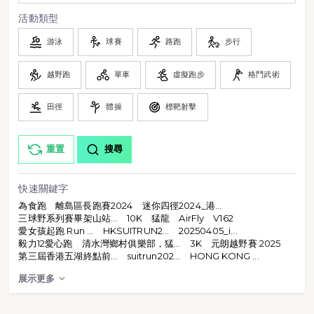
活動類型
游泳
球賽
路跑
步行
越野跑
單車
虛擬跑步
格鬥武術
田徑
體操
標靶射擊
重置
搜尋
快速關鍵字
為食跑
離島區長跑賽2024
迷你四徑2024_港...
三球野系列賽畢架山站...
10K
猛龍
AirFly
V162
愛女孩起跑 Run ...
HKSUITRUN2...
20250405_i...
毅力12愛心跑
清水灣鄉村俱樂部，猛...
3K
元朗越野賽 2025
第三屆香港五湖終點前...
suitrun202...
HONG KONG ...
展示更多