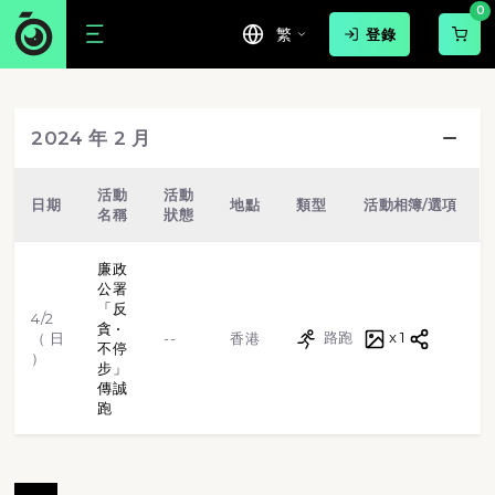
0
繁
登錄
游泳
球賽
路跑
步行
2024 年 2 月
越野跑
單車
虛擬跑步
格鬥武術
活動
活動
日期
地點
類型
活動相簿/選項
名稱
狀態
田徑
體操
標靶射擊
廉政
公署
「反
4/2
貪 •
路跑
x 1
（ 日
--
香港
不停
）
步」
傳誠
跑