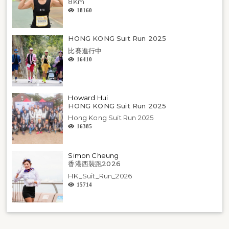
8Km
18160
HONG KONG Suit Run 2025
比賽進行中
16410
Howard Hui
HONG KONG Suit Run 2025
Hong Kong Suit Run 2025
16385
Simon Cheung
香港西裝跑2026
HK_Suit_Run_2026
15714