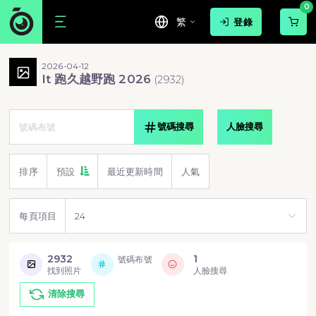
0
繁
登錄
2026-04-12
It 跑久越野跑 2026
(
2932
)
號碼搜尋
人臉搜尋
排序
預設
最近更新時間
人氣
每頁項目
2932
1
號碼布號
找到照片
人臉搜尋
清除搜尋