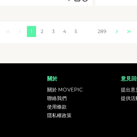
t
evious
1
2
3
4
5
…
289
Next
Last
關於
意見回
關於 MOVEPIC
提出意
聯絡我們
提供活
使用條款
隱私權政策