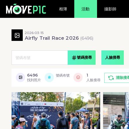
相簿
活動
攝影師
2026-03-15
Airfly Trail Race 2026
(
6496
)
號碼搜尋
人臉搜尋
6496
1
號碼布號
清除搜
找到照片
人臉搜尋