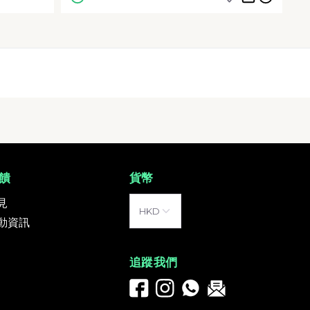
饋
貨幣
見
動資訊
追蹤我們