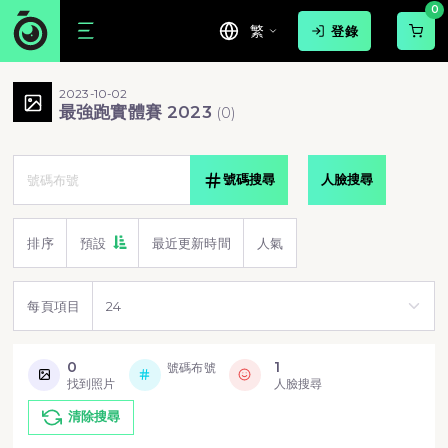
0
繁
登錄
2023-10-02
最強跑實體賽 2023
(
0
)
號碼搜尋
人臉搜尋
排序
預設
最近更新時間
人氣
每頁項目
0
1
號碼布號
找到照片
人臉搜尋
清除搜尋