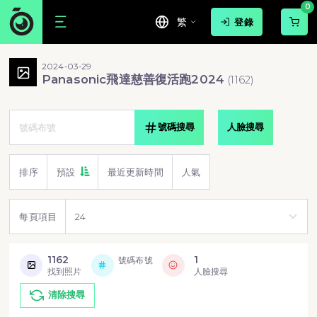
0
繁
登錄
2024-03-29
Panasonic飛達慈善復活跑2024
(
1162
)
號碼搜尋
人臉搜尋
排序
預設
最近更新時間
人氣
每頁項目
1162
1
號碼布號
找到照片
人臉搜尋
清除搜尋