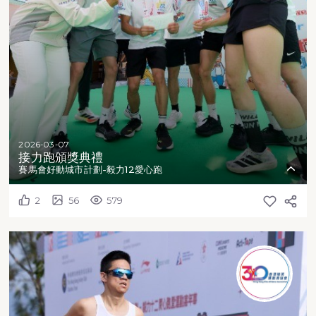
2026-03-07
接力跑頒獎典禮
賽馬會好動城市計劃-毅力12愛心跑
2
56
579