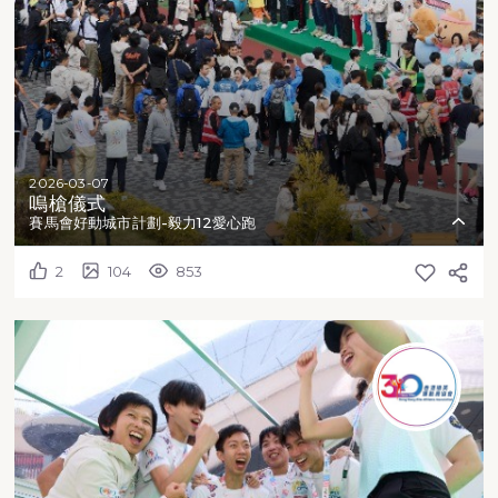
2026-03-07
嗚槍儀式
賽馬會好動城市計劃-毅力12愛心跑
2
104
853