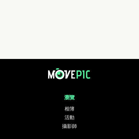
賽馬會好動城市計劃-毅力12愛心跑 | 活動相簿 | MovePic - 運動相片, 活動
瀏覽
相簿
活動
攝影師