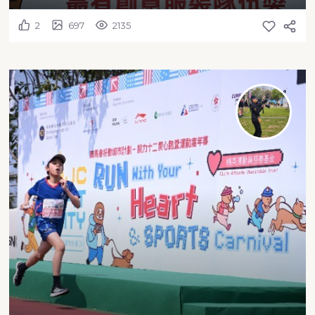
2
697
2135