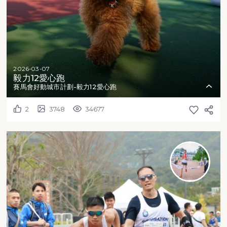
2026-03-07
毅力12愛心跑
賽馬會好動城市計劃-毅力12愛心跑
2
3748
34677