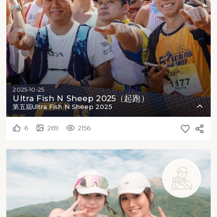
2025-10-25
Ultra Fish N Sheep 2025（起跑）
第五屆Ultra Fish N Sheep 2025
6
269
2156