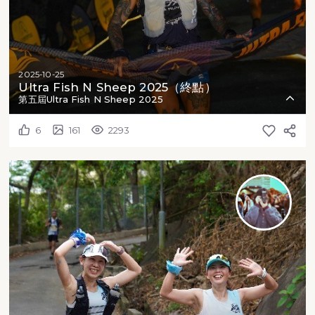
2025-10-25
Ultra Fish N Sheep 2025（終點）
第五屆Ultra Fish N Sheep 2025
6
161
2293