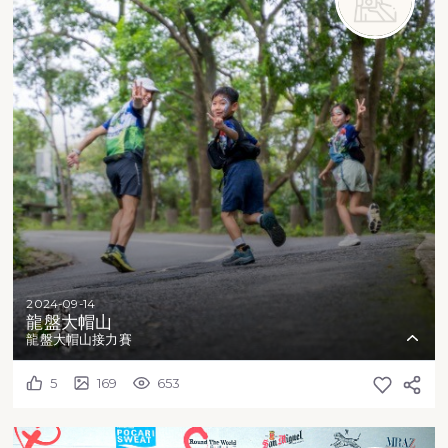
2024-09-14
龍盤大帽山
龍盤大帽山接力賽
5
169
653