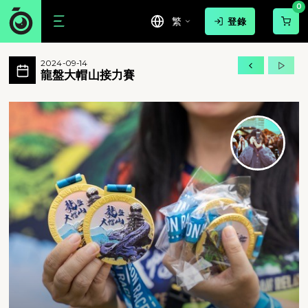
0
繁
登錄
龍盤大帽山接力賽 活動相簿 MovePic
2024-09-14
今年九月，龍蟠大帽山接力賽即將開始！聚集
龍盤大帽山接力賽
龍盤大帽山接力賽 - 今年九月，龍蟠大帽山接