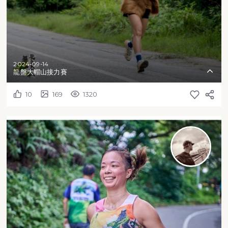
2024-09-14
龍盤大帽山接力賽
10
169
1320