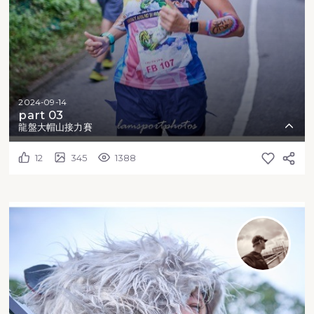
2024-09-14
part 03
龍盤大帽山接力賽
12
345
1388