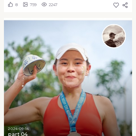
8
759
2247
2024-09-14
part 04