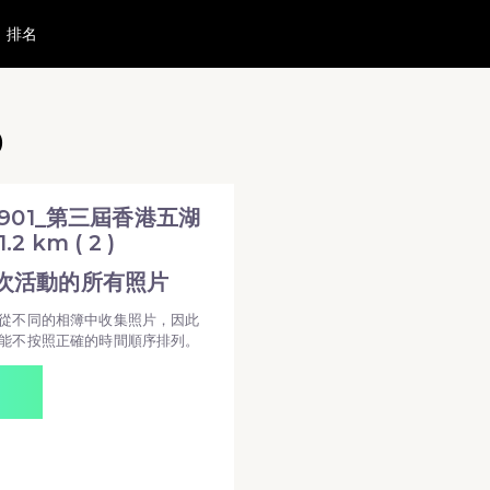
排名
m ( 2 ) 活動相簿 MovePic
2 ) 所有相片
)
 20240901_第三屆香港五湖起點後 1.2 km ( 2 )
0901_第三屆香港五湖
2 km ( 2 )
次活動的所有照片
從不同的相簿中收集照片，因此
能不按照正確的時間順序排列。