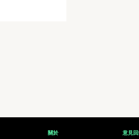
 運動相片, 活動照片搜尋平台
關於
意見回