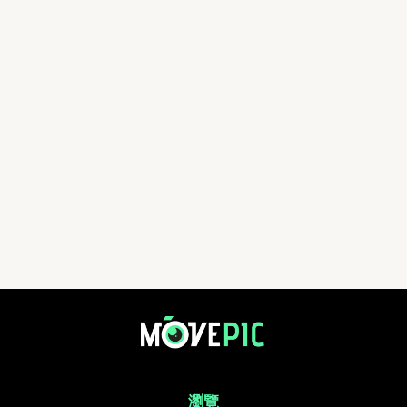
戈壁慈善行 108km | 活動相簿 | MovePic - 運動相片, 活動照片搜尋平台
瀏覽