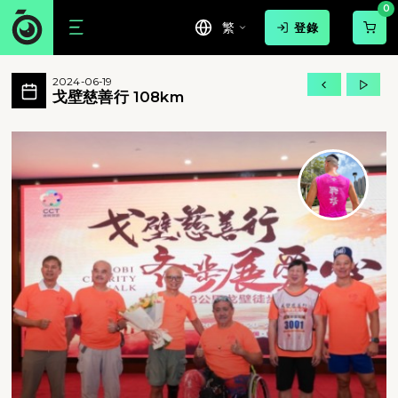
0
繁
登錄
戈壁慈善行 108km 活動相簿 MovePi
2024-06-19
這次慈善活動的目的是籌款協助本港基層青少
戈壁慈善行 108km
戈壁慈善行 108km - 這次慈善活動的目的