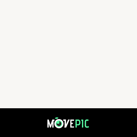
清水灣鄉村俱樂部猛龍慈善跑 | 活動相簿 | MovePic - 運動相片, 活動照片搜