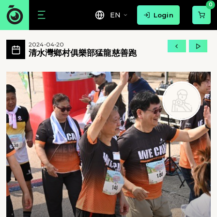
0
EN
Login
清水灣鄉村俱樂部猛龍慈善跑 活動相簿 M
2024-04-20
香港傷健共融網絡自 2011 年起，每年均舉
清水灣鄉村俱樂部猛龍慈善跑
清水灣鄉村俱樂部猛龍慈善跑 - 香港傷健共融網絡