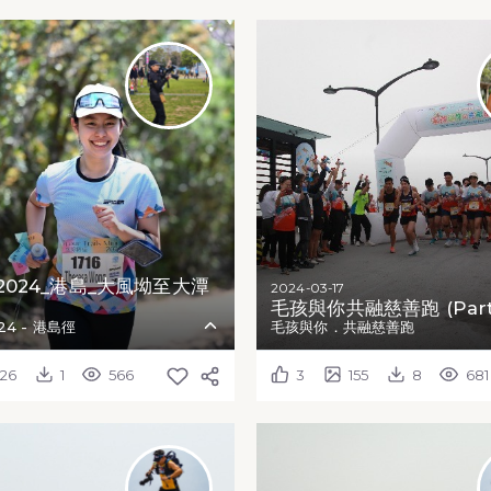
024_港島_大風坳至大潭
2024-03-17
毛孩與你共融慈善跑 (Part 
4 - 港島徑
毛孩與你．共融慈善跑
126
1
566
3
155
8
681