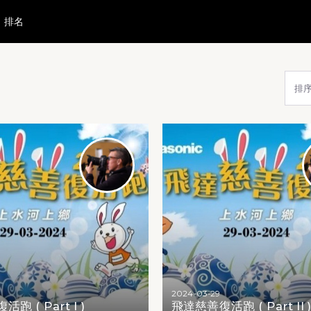
排名
照片瀏覽下載
排
2024-03-29
跑 ( Part I )
飛達慈善復活跑 ( Part II 