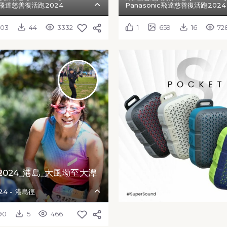
ic飛達慈善復活跑2024
Panasonic飛達慈善復活跑2024
503
44
3332
1
659
16
72
024_港島_大風坳至大潭
4 - 港島徑
90
5
466