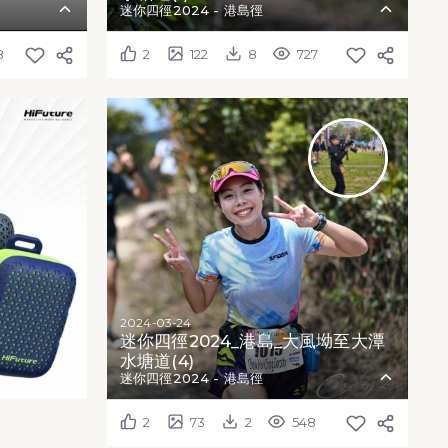
迷你四徑2024 - 港島徑
8
2
122
8
727
2024-03-24
迷你四徑2024_港島_大風坳至大潭
水塘道(4)
迷你四徑2024 - 港島徑
2
73
2
548