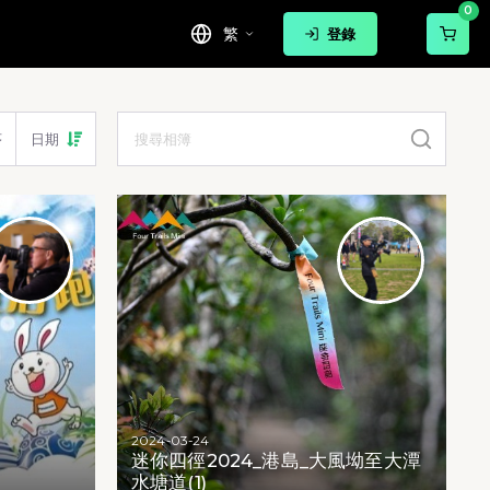
0
繁
登錄
序
日期
2024-03-24
迷你四徑2024_港島_大風坳至大潭
)
水塘道(1)