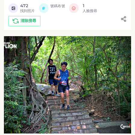
472
1
號碼布號
找到照片
人臉搜尋
清除搜尋