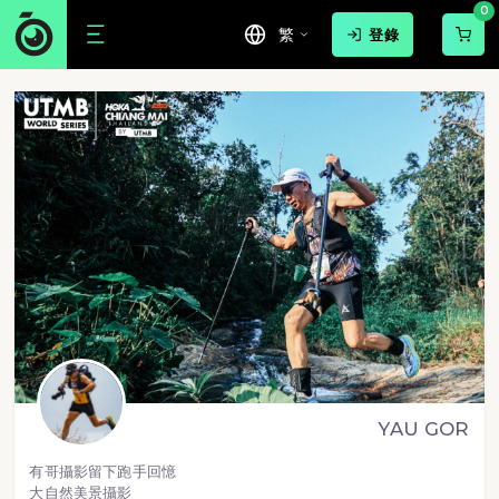
0
繁
登錄
YAU GOR
有哥攝影留下跑手回憶
大自然美景攝影