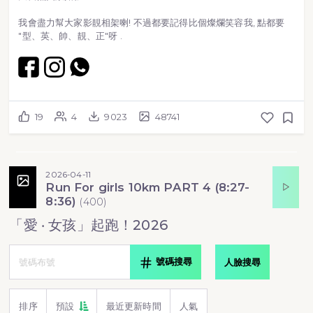
我會盡力幫大家影靚相架喇! 不過都要記得比個燦爛笑容我, 點都要
"型、英、帥、靚、正"呀 .
19
4
9023
48741
2026-04-11
Run For girls 10km PART 4 (8:27-
8:36)
(
400
)
「愛 ‧ 女孩」起跑！2026
號碼搜尋
人臉搜尋
排序
預設
最近更新時間
人氣