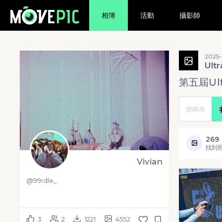
相簿
活動
攝影師
2025-
Ult
第五屆Ultr
269
找到
Vivian
@99idle_
3
2
1221
4552