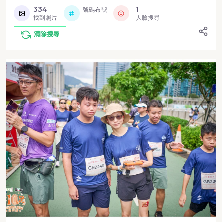
334
1
號碼布號
找到照片
人臉搜尋
清除搜尋