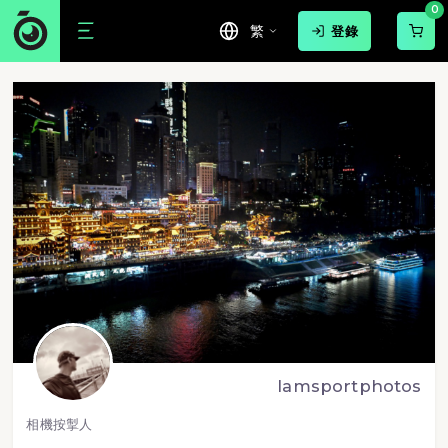
0
繁
登錄
lamsportphotos
相機按掣人