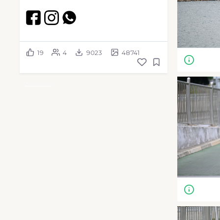
19
4
9023
48741