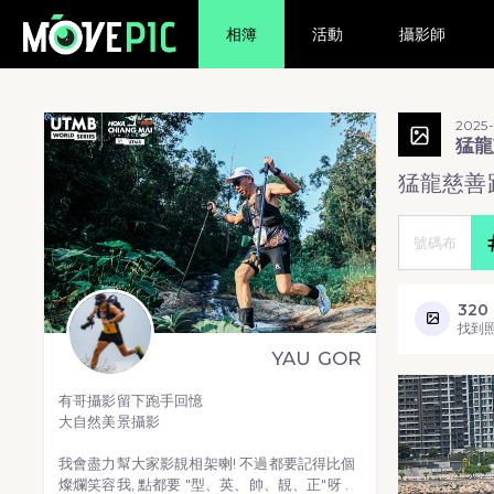
相簿
活動
攝影師
2025-
猛龍
猛龍慈善跑
320
找到
YAU GOR
有哥攝影留下跑手回憶
大自然美景攝影
我會盡力幫大家影靚相架喇! 不過都要記得比個
燦爛笑容我, 點都要 "型、英、帥、靚、正"呀 .