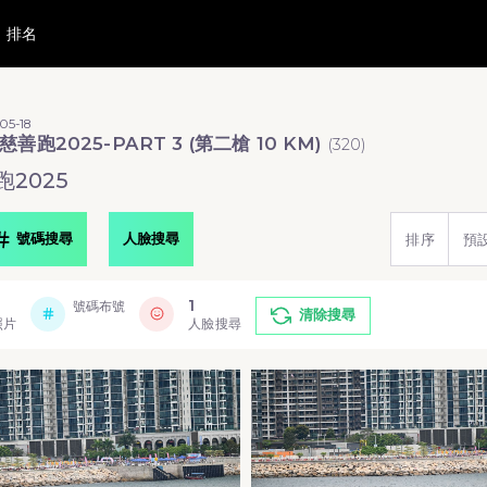
排名
05-18
慈善跑2025-PART 3 (第二槍 10 KM)
(
320
)
2025
號碼搜尋
人臉搜尋
排序
預
1
號碼布號
清除搜尋
照片
人臉搜尋