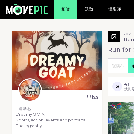
相簿
活動
攝影師
2025
Run
Run for 
411
找到
早ba
¡¡¡運動吧!!!
Dreamy G.O.A.T.
Sports, action, events and portraits
Photography