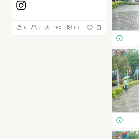
6
1
1480
6111