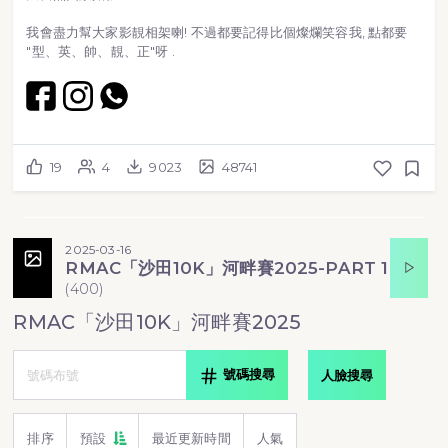
我會盡力幫大家影靚相架喇! 不過都要記得比個燦爛笑容我, 點都要
"型、英、帥、靚、正"呀 .
19
4
9023
48741
2025-03-16
RMAC「沙田10K」河畔賽2025-PART 1
(
400
)
RMAC「沙田10K」河畔賽2025
號碼搜尋
人臉搜尋
排序
預設
最近更新時間
人氣