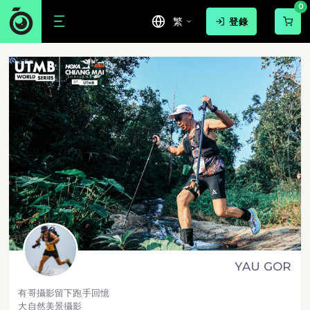
0
繁
登錄
YAU GOR
有哥攝影留下跑手回憶
大自然美景攝影